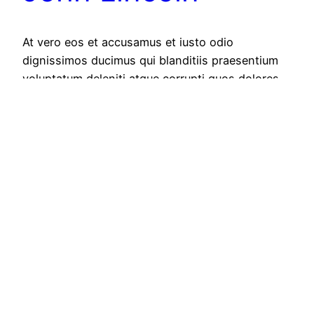
At vero eos et accusamus et iusto odio
dignissimos ducimus qui blanditiis praesentium
voluptatum deleniti atque corrupti quos dolores
et quas molestias excepturi sint occaecati
cupiditate non provident, similique sunt […]
13/05/2021
CESA | Centro de adicciones
Funciona gracias a
WordPress